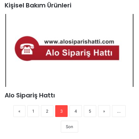
Kişisel Bakım Ürünleri
Alo Sipariş Hattı
«
1
2
3
4
5
»
...
Son