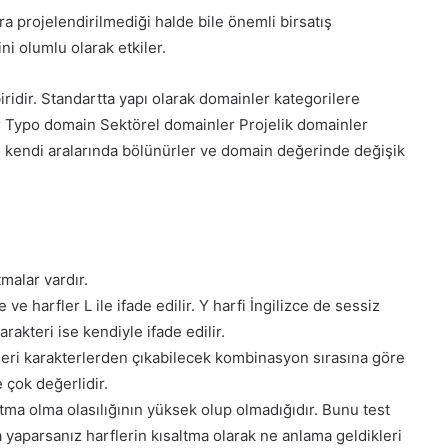
ra projelendirilmediği halde bile önemli birsatış
i olumlu olarak etkiler.
ridir. Standartta yapı olarak domainler kategorilere
er Typo domain Sektörel domainler Projelik domainler
de kendi aralarında bölünürler ve domain değerinde değişik
tmalar vardır.
e ve harfler L ile ifade edilir. Y harfi İngilizce de sessiz
karakteri ise kendiyle ifade edilir.
ğeri karakterlerden çıkabilecek kombinasyon sırasına göre
çok değerlidir.
tma olma olasılığının yüksek olup olmadığıdır. Bunu test
yaparsanız harflerin kısaltma olarak ne anlama geldikleri