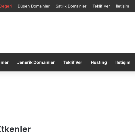
Değeri
Düşen Domainler
Satılık Domainler
Teklif Ver
İletişim
inler
Jenerik Domainler
Teklif Ver
Hosting
İletişim
Etkenler