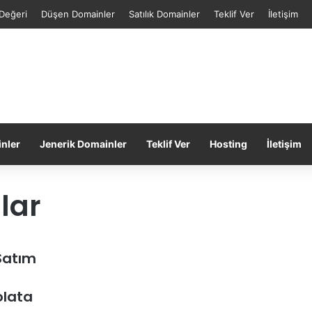
Değeri
Düşen Domainler
Satılık Domainler
Teklif Ver
İletişim
inler
Jenerik Domainler
Teklif Ver
Hosting
İletişim
lar
Satım
olata