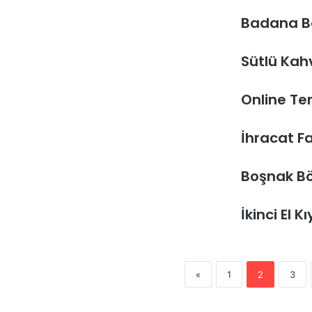
Badana B
Sütlü Kah
Online Te
İhracat Fa
Boşnak Bö
İkinci El K
«
1
2
3