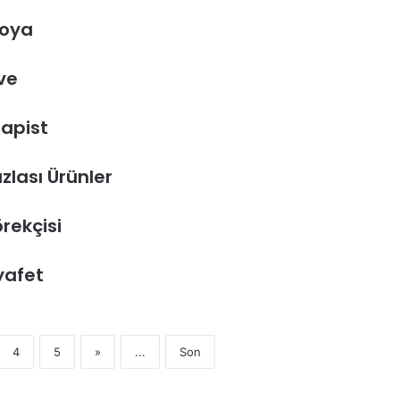
oya
ve
rapist
zlası Ürünler
rekçisi
ıyafet
4
5
»
...
Son