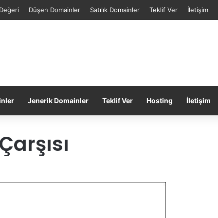
Değeri
Düşen Domainler
Satılık Domainler
Teklif Ver
İletişim
inler
Jenerik Domainler
Teklif Ver
Hosting
İletişim
 Çarşısı