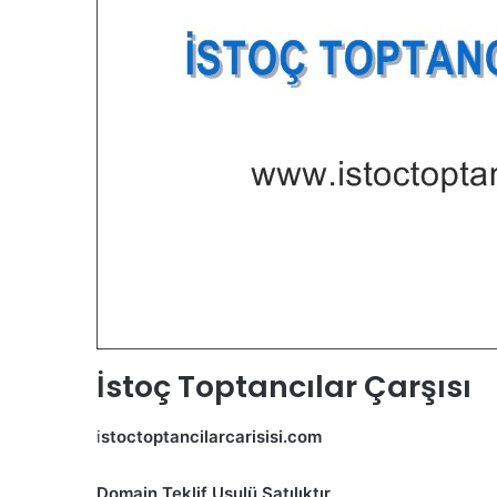
İstoç Toptancılar Çarşısı
i
stoctoptancilarcarisisi.com
Domain Teklif Usulü Satılıktır