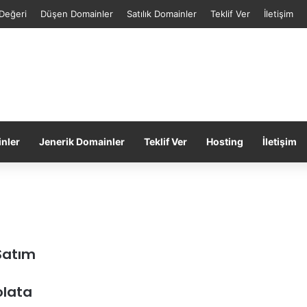
Değeri
Düşen Domainler
Satılık Domainler
Teklif Ver
İletişim
inler
Jenerik Domainler
Teklif Ver
Hosting
İletişim
Satım
olata