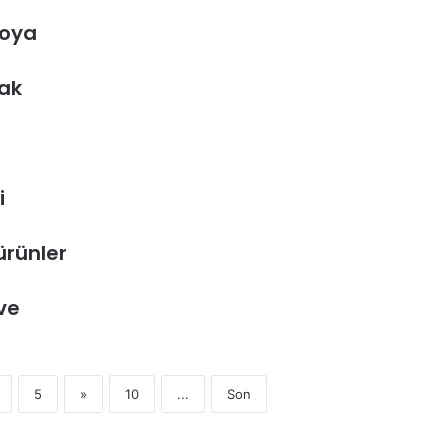
oya
ak
i
ürünler
ve
5
»
10
...
Son