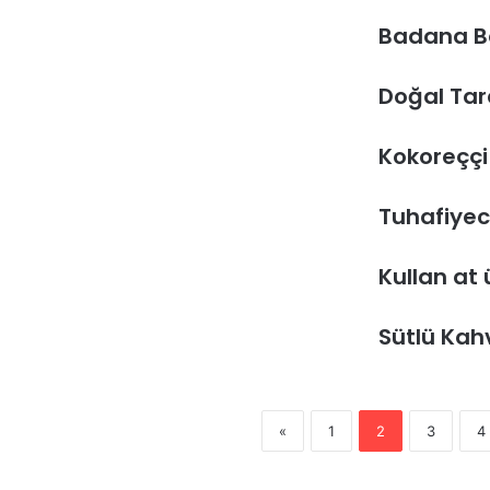
Badana B
Doğal Tar
Kokoreççi
Tuhafiyec
Kullan at 
Sütlü Kah
«
1
2
3
4